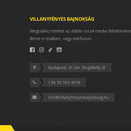
VILLANYFÉNYES BAJNOKSÁG
Megtalálsz minket az alábbi social media felületeinke
illetve e-mailben, vagy telefonon.
Budapest, XI. ker. Bogdánfy út
+36 30 592 4976
info@villanyfenyesbajnoksag.hu