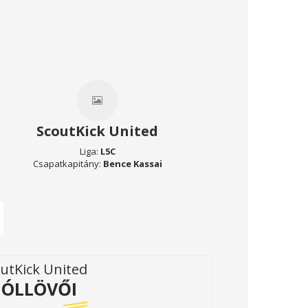
ScoutKick United
Liga:
L5C
Csapatkapitány:
Bence Kassai
utKick United
ÓLLÖVŐI