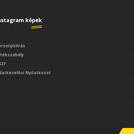
nstagram képek
ersenykiírás
átékszabály
SZF
datkezelési Nyilatkozat