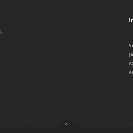
I
n,
V
J
Á
A