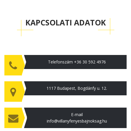
KAPCSOLATI ADATOK
Telefonszám
+36 30 592 4976
1117 Budapest, Bogdánfy u. 12.
E-mail
info@villanyfenyesbajnoksag.hu