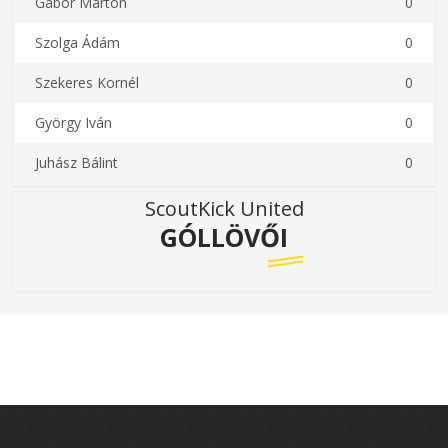
Gábor Márton
0
Szolga Ádám
0
Szekeres Kornél
0
György Iván
0
Juhász Bálint
0
ScoutKick United
GÓLLÖVŐI