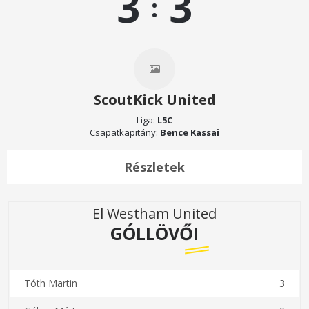
3
3
:
ScoutKick United
Liga:
L5C
Csapatkapitány:
Bence Kassai
Részletek
El Westham United
GÓLLÖVŐI
Tóth Martin
3