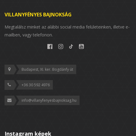
VILLANYFÉNYES BAJNOKSÁG
Megtalálsz minket az alábbi social media felületeinken, illetve e-
mailben, vagy telefonon.
Budapest, XI. ker. Bogdánfy út
+36 30 592 4976
info@villanyfenyesbajnoksag.hu
Instagram képek