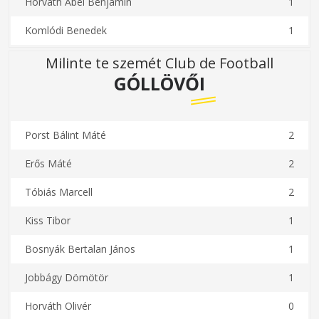
Horvath Abel Benjamin
1
Komlódi Benedek
1
Milinte te szemét Club de Football
GÓLLÖVŐI
Porst Bálint Máté
2
Erős Máté
2
Tóbiás Marcell
2
Kiss Tibor
1
Bosnyák Bertalan János
1
Jobbágy Dömötör
1
Horváth Olivér
0