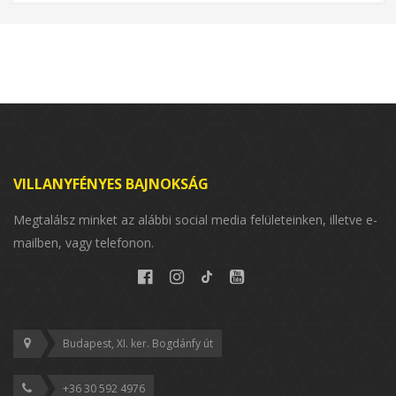
VILLANYFÉNYES BAJNOKSÁG
Megtalálsz minket az alábbi social media felületeinken, illetve e-
mailben, vagy telefonon.
Budapest, XI. ker. Bogdánfy út
+36 30 592 4976