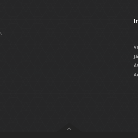
I
n,
V
J
Á
A