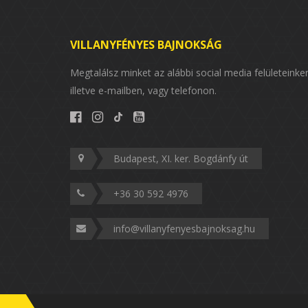
VILLANYFÉNYES BAJNOKSÁG
Megtalálsz minket az alábbi social media felületeinke
illetve e-mailben, vagy telefonon.
Budapest, XI. ker. Bogdánfy út
+36 30 592 4976
info@villanyfenyesbajnoksag.hu