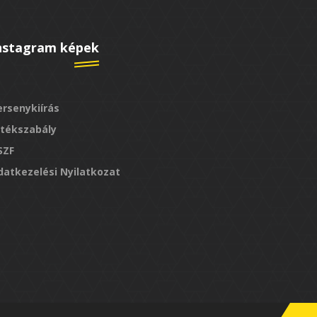
nstagram képek
ersenykiírás
átékszabály
SZF
datkezelési Nyilatkozat