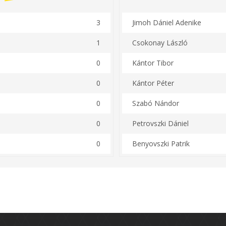
3
Jimoh Dániel Adenike
1
Csokonay László
0
Kántor Tibor
0
Kántor Péter
0
Szabó Nándor
0
Petrovszki Dániel
0
Benyovszki Patrik