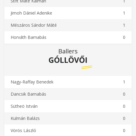
Stift Máté Kálmán
1
Jimoh Dániel Adenike
1
Mészáros Sándor Máté
1
Horváth Barnabás
0
Ballers
GÓLLÖVŐI
Nagy-Raffay Benedek
1
Dancsik Barnabás
0
Sütheö István
0
Kulmán Balázs
0
Vörös László
0