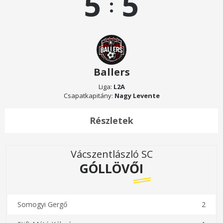
5
5
:
Ballers
Liga:
L2A
Csapatkapitány:
Nagy Levente
Részletek
Vácszentlászló SC
GÓLLÖVŐI
Somogyi Gergő
2