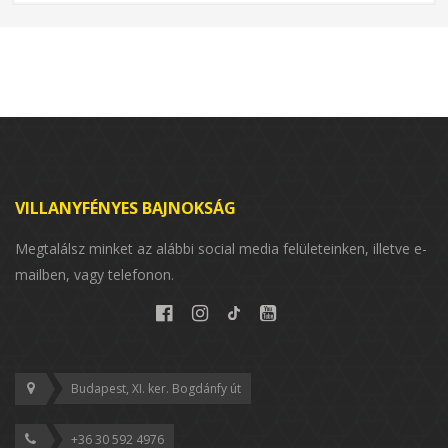
VILLANYFÉNYES BAJNOKSÁG
Megtalálsz minket az alábbi social media felületeinken, illetve e-
mailben, vagy telefonon.
Budapest, XI. ker. Bogdánfy út
+36 30 592 4976