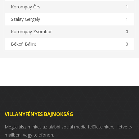
Korompay Örs
1
Szalay Gergely
1
Korompay Zsombor
0
Békefi Bálint
0
VILLANYFÉNYES BAJNOKSÁG
Megtalálsz minket az alábbi social media felületeinken, illetve e-
mailben, vagy telefonon.