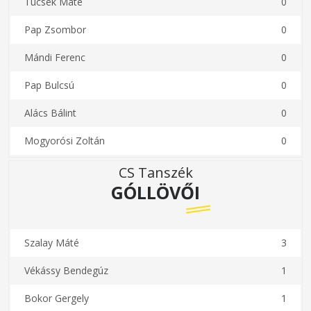
Tucsek Máté
0
Pap Zsombor
0
Mándi Ferenc
0
Pap Bulcsú
0
Alács Bálint
0
Mogyorósi Zoltán
0
CS Tanszék
GÓLLÖVŐI
Szalay Máté
3
Vékássy Bendegúz
1
Bokor Gergely
1