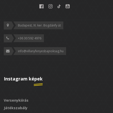
Budapest, XI. ker. Bogdánfy út
+36 30 592 4976
info@villanyfenyesbajnoksag.hu
Instagram képek
Versenykiírás
Játékszabály