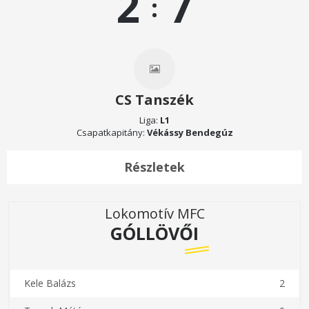
2
7
:
CS Tanszék
Liga:
L1
Csapatkapitány:
Vékássy Bendegúz
Részletek
Lokomotív MFC
GÓLLÖVŐI
Kele Balázs
2