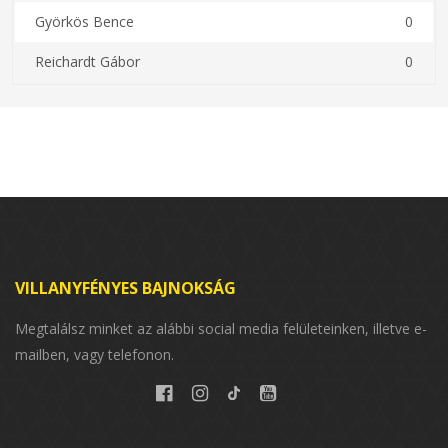
Györkös Bence
0
Reichardt Gábor
0
VILLANYFÉNYES BAJNOKSÁG
Megtalálsz minket az alábbi social media felületeinken, illetve e-
mailben, vagy telefonon.