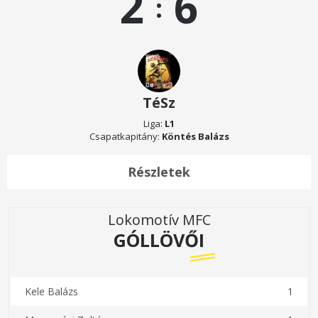
2
6
:
TéSz
Liga:
L1
Csapatkapitány:
Köntés Balázs
Részletek
Lokomotív MFC
GÓLLÖVŐI
Kele Balázs
1