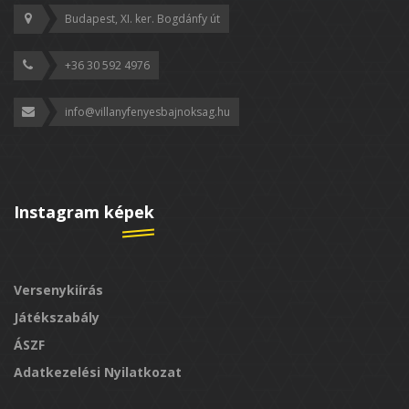
Budapest, XI. ker. Bogdánfy út
+36 30 592 4976
info@villanyfenyesbajnoksag.hu
Instagram képek
Versenykiírás
Játékszabály
ÁSZF
Adatkezelési Nyilatkozat