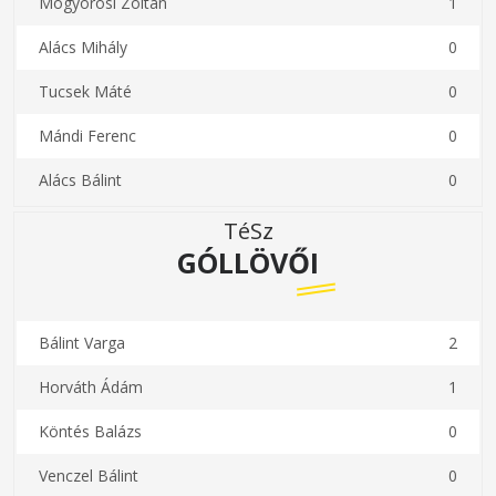
Mogyorósi Zoltán
1
Alács Mihály
0
Tucsek Máté
0
Mándi Ferenc
0
Alács Bálint
0
TéSz
GÓLLÖVŐI
Bálint Varga
2
Horváth Ádám
1
Köntés Balázs
0
Venczel Bálint
0