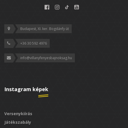
Budapest, XI. ker. Bogdánfy út
+36 30 592 4976
info@villanyfenyesbajnoksag.hu
Instagram képek
Versenykiírás
Játékszabály