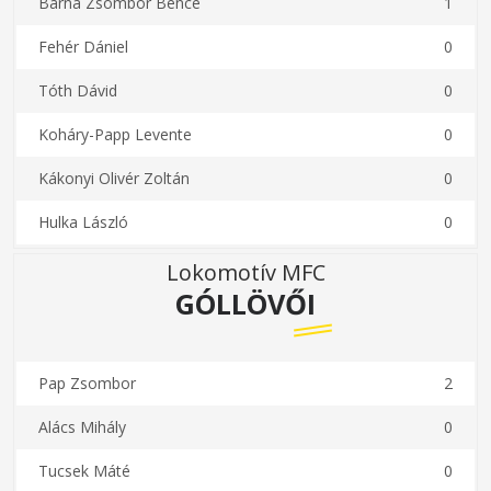
Barna Zsombor Bence
1
Fehér Dániel
0
Tóth Dávid
0
Koháry-Papp Levente
0
Kákonyi Olivér Zoltán
0
Hulka László
0
Lokomotív MFC
GÓLLÖVŐI
Pap Zsombor
2
Alács Mihály
0
Tucsek Máté
0