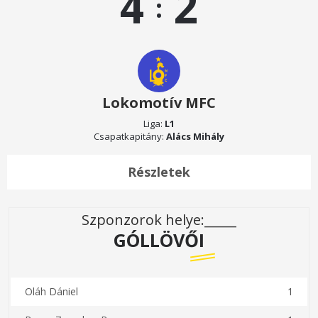
4
2
:
Lokomotív MFC
Liga:
L1
Csapatkapitány:
Alács Mihály
Részletek
Szponzorok helye:_____
GÓLLÖVŐI
Oláh Dániel
1