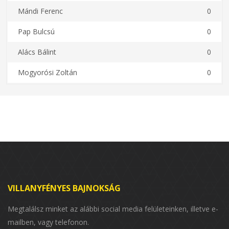
Mándi Ferenc
0
Pap Bulcsú
0
Alács Bálint
0
Mogyorósi Zoltán
0
VILLANYFÉNYES BAJNOKSÁG
Megtalálsz minket az alábbi social media felületeinken, illetve e-
mailben, vagy telefonon.