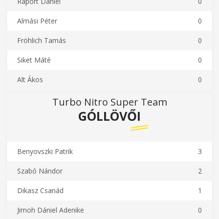
Raport Dániel
0
Almási Péter
0
Fröhlich Tamás
0
Siket Máté
0
Alt Ákos
0
Turbo Nitro Super Team
GÓLLÖVŐI
Benyovszki Patrik
3
Szabó Nándor
2
Dikasz Csanád
1
Jimoh Dániel Adenike
0