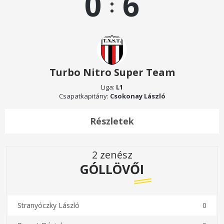
0
6
:
Turbo Nitro Super Team
Liga:
L1
Csapatkapitány:
Csokonay László
Részletek
2 zenész
GÓLLÖVŐI
Stranyóczky László
0