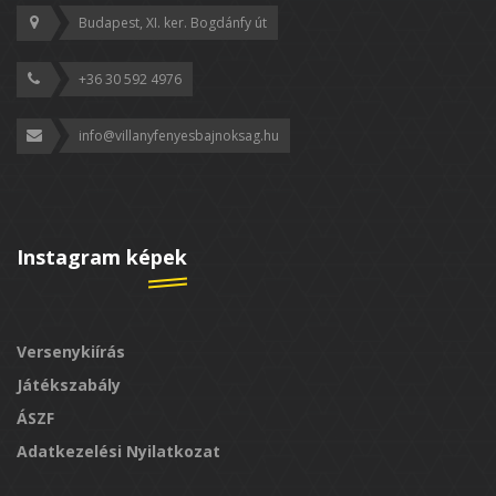
Budapest, XI. ker. Bogdánfy út
+36 30 592 4976
info@villanyfenyesbajnoksag.hu
Instagram képek
Versenykiírás
Játékszabály
ÁSZF
Adatkezelési Nyilatkozat