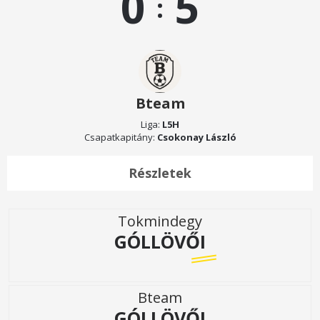
0
5
:
Bteam
Liga:
L5H
Csapatkapitány:
Csokonay László
Részletek
Tokmindegy
GÓLLÖVŐI
Bteam
GÓLLÖVŐI