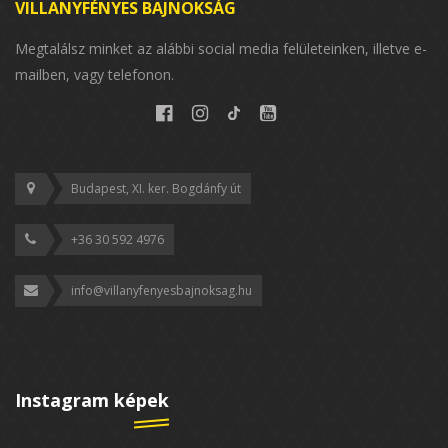
VILLANYFÉNYES BAJNOKSÁG
Megtalálsz minket az alábbi social media felületeinken, illetve e-
mailben, vagy telefonon.
Budapest, XI. ker. Bogdánfy út
+36 30 592 4976
info@villanyfenyesbajnoksag.hu
Instagram képek