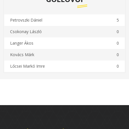
Petrovszki Dániel
5
Csokonay László
0
Langer Ákos
0
Kovács Márk
0
Lőcsei Markó Imre
0